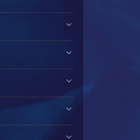
estará disponível para download
ções de login serão enviadas para
Domingo). O curso terá início às
teragir diretamente com o
práticas, mas com possibilidade de
essantes, para encaminhá-las ao
DO APÓS O FIM DAS AULAS.