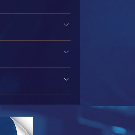
ulas práticas de 6 horas, vídeo-
ependendo do tempo gasto pelo
estará disponível para download
ções de login serão enviadas para
ê. As turmas serão iniciadas
o serão considerados desistentes.