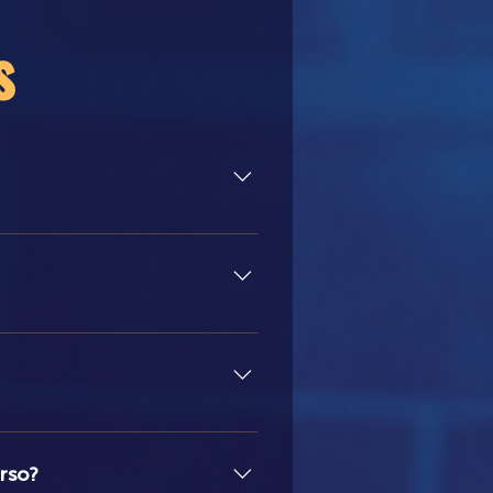
s
vagas semipresenciais , com aulas
go Lopes em tempo real, durante a
-lo em seus próprios monitores de
E DE SUA MONITORAÇÃO e DE SUA
das, gravação multipista e projeto
urso?