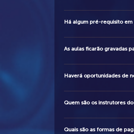
O curso é projetado para atender a t
Há algum pré-requisito em
Não há pré-requisitos de equipamen
sua velocidade de transmissão de 
As aulas ficarão gravadas p
Sim, todas as aulas serão gravadas
Haverá oportunidades de ne
Sim, o curso oferecerá oportunidad
Quem são os instrutores do
O curso será ministrado por Rodrig
professor Nelson Faria.
Quais são as formas de pag