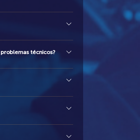
are navegador (browser). Não há
áudio recebido dependerá do seu
mios Grammy e mestre em Didática
os têm a participação do
 problemas técnicos?
e leitura da apostila e demais
cios ou em participações nos
mpo adicional de leitura e prática)