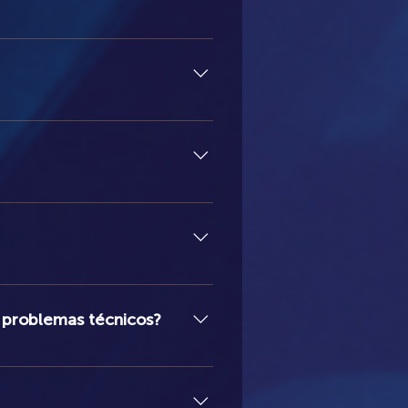
da plataforma do curso, grupos de
 bancário. Detalhes de pagamento
are navegador (browser). Não há
áudio recebido dependerá do seu
mios Grammy e mestre em Didática
os têm a participação do
 problemas técnicos?