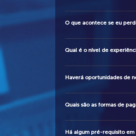
Aceitamos várias formas de pagamen
Detalhes de pagamento estarão disp
O que acontece se eu perd
Sim, todas as aulas serão gravadas
Qual é o nível de experiênc
As aulas são preparadas para atender
Haverá oportunidades de ne
Sim, a Academia Arte no Áudio ofer
whatsapp, redes sociais e outros 
Quais são as formas de pag
Aceitamos várias formas de pagame
estarão disponíveis na página de ins
Há algum pré-requisito em