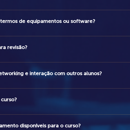
odos os níveis de experiência, desde iniciantes até profissionais.
 termos de equipamentos ou software?
tos de áudio ou software para participar do curso. Porém, a quali
dados, e do seu sistema de monitoração.
ara revisão?
 e disponibilizadas para revisão, por um período de seis meses após
tworking e interação com outros alunos?
es para interagir com outros alunos, tanto nas modalidades presenc
 curso?
o Lopes, engenheiro de áudio e produtor ganhador de dois prêmios G
amento disponíveis para o curso?