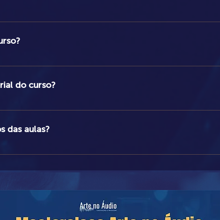
ncluírem o curso receberão um certificado de participação.
urso?
imadamente 20 horas, incluindo uma aula teórica de 4 horas, duas a
ra da apostila e demais materiais didáticos. O tempo pode variar d
ial do curso?
em participações nos fóruns da plataforma.
ibilizados no decorrer do curso, na própria plataforma. A apostila 
a matrícula, na loja do site. O link para a plataforma e as informa
os das aulas?
ode ser realizado nos horários que forem mais convenientes para voc
(seis) meses. Os alunos que não finalizarem o programa nesse praz