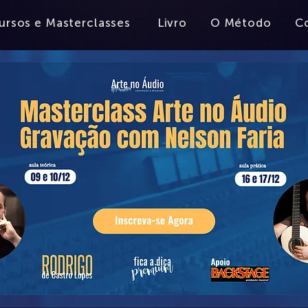
ursos e Masterclasses
Livro
O Método
C