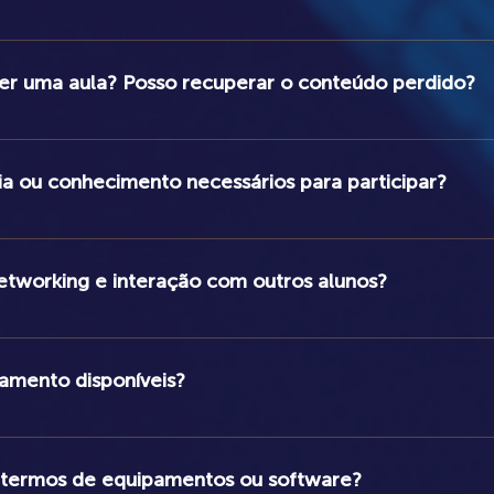
to, incluindo cartões de crédito (até 4x sem juros), transferência 
oníveis na página de inscrição.
er uma aula? Posso recuperar o conteúdo perdido?
 e disponibilizadas para revisão, permitindo que você recupere qual
ia ou conhecimento necessários para participar?
 a todos os níveis de experiência, de iniciantes a profissionais.
tworking e interação com outros alunos?
ece oportunidades para interagir com outros alunos - seja através 
canais de comunicação.
amento disponíveis?
nto, incluindo cartões de crédito, transferência bancária e boleto
crição.
 termos de equipamentos ou software?