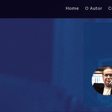
Home
O Autor
C