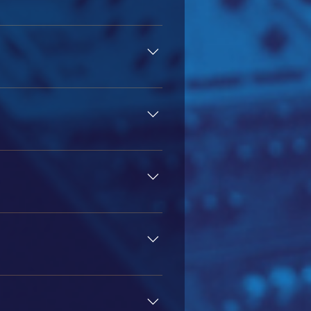
bancária e boleto bancário.
quer conteúdo perdido.
da plataforma do curso, grupos de
 bancário. Detalhes de pagamento