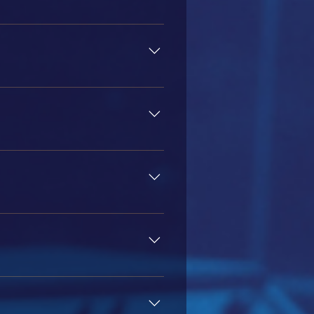
dade do áudio recebido dependerá de
 a conclusão do curso.
iais quanto online.
rammy, featuring o guitarrista e