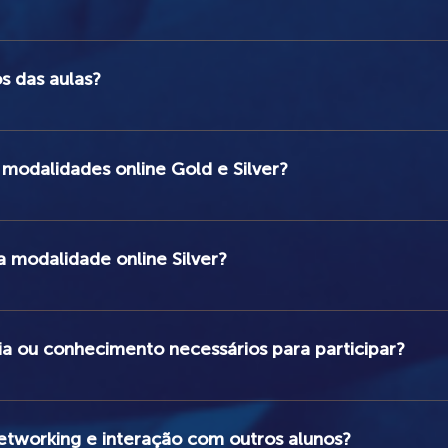
ibilizados no decorrer do curso, na própria plataforma. A apostila 
a matrícula, na loja do site. O link para a plataforma e as informa
os das aulas?
Estúdio Áurea Records, nos dias 18 e 19 de abril de 2026 (Sábado e 
moço, terminando às 18:00 horas.
 modalidades online Gold e Silver?
os acompanharão online as aulas teóricas e práticas, e poderão in
alidade online Silver, os alunos acompanharão as aulas teóricas e 
 a modalidade online Silver?
diador, que escolherá as perguntas mais frequentes, ou mais inter
jam semipresenciais ou online, TERÃO ACESSO AO CURSO GRAVA
 há limite de vagas.
ia ou conhecimento necessários para participar?
 a todos os níveis de experiência, de iniciantes a profissionais.
tworking e interação com outros alunos?