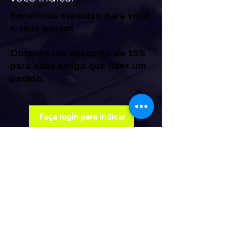
Benefícios especiais para você
e seus amigos
Obtenha um desconto de 15%
para cada amigo que fizer um
pedido.
Faça login para indicar
Siga @artenoaudio para conteúdo
e novidades!
Zona Litorânea Produções Musicais Ltda
- CNPJ
02.518.834
/0001-19